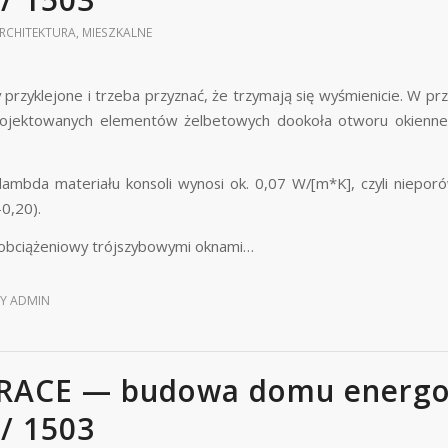
RCHITEKTURA
,
MIESZKALNE
ły przyklejone i trzeba przyznać, że trzymają się wyśmienicie. W 
rojektowanych elementów żelbetowych dookoła otworu okienneg
lambda materiału konsoli wynosi ok. 0,07 W/[m*K], czyli nieporó
0,20).
 obciążeniowy trójszybowymi oknami…
BY
ADMIN
RACE — budowa domu energo
// 1503