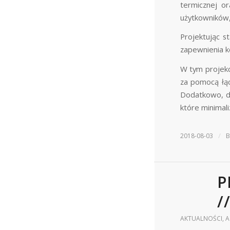
termicznej o
użytkowników,
Projektując s
zapewnienia k
W tym projek
za pomocą łąc
Dodatkowo, dz
które minimal
/
2018-08-03
P
/
AKTUALNOŚCI
,
A