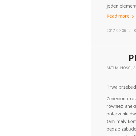
jeden element
Read more
/
2017-09-06
P
AKTUALNOŚCI
,
A
Trwa przebud
Zmieniono roz
również aneks
połączeniu dw
tam mały komi
będzie zabudo