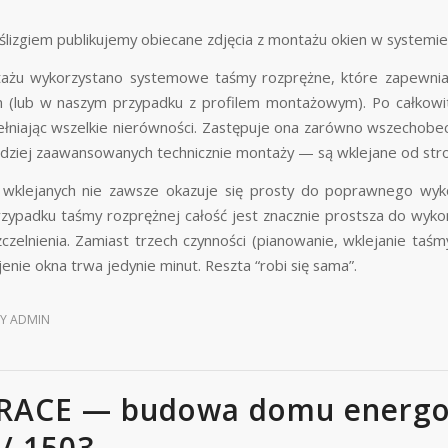
lizgiem publikujemy obiecane zdjęcia z montażu okien w syste
żu wykorzystano systemowe taśmy rozprężne, które zapewniają 
 (lub w naszym przypadku z profilem montażowym). Po całkowit
ełniając wszelkie nierówności. Zastępuje ona zarówno wszechob
dziej zaawansowanych technicznie montaży — są wklejane od str
wklejanych nie zawsze okazuje się prosty do poprawnego wyko
zypadku taśmy rozprężnej całość jest znacznie prostsza do wykon
czelnienia. Zamiast trzech czynności (pianowanie, wklejanie taś
enie okna trwa jedynie minut. Reszta “robi się sama”.
BY
ADMIN
RACE — budowa domu energo
// 1503