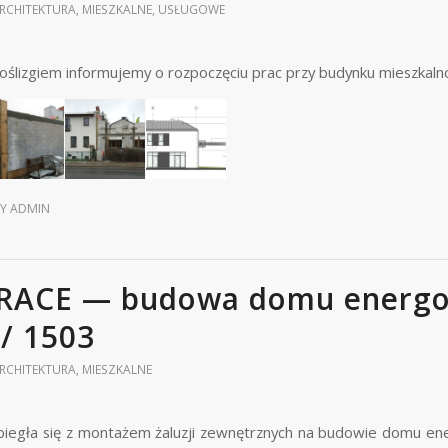
RCHITEKTURA
,
MIESZKALNE
,
USŁUGOWE
poślizgiem informujemy o rozpoczęciu prac przy budynku mieszka
BY
ADMIN
RACE — budowa domu energo
// 1503
RCHITEKTURA
,
MIESZKALNE
biegła się z montażem żaluzji zewnętrznych na budowie domu ener