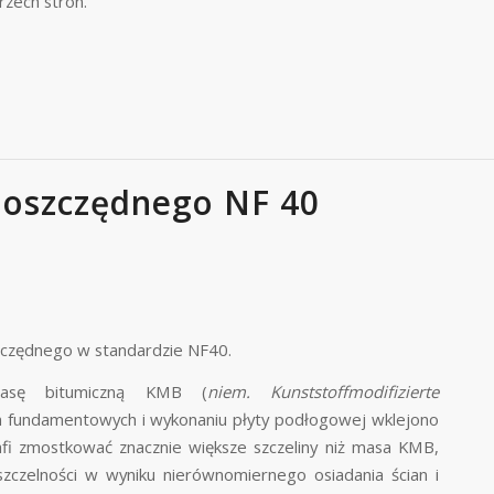
rzech stron.
oszczędnego NF 40
zczędnego w standardzie NF40.
 masę bitumiczną KMB (
niem. Kunststoffmodifizierte
an fundamentowych i wykonaniu płyty podłogowej wklejono
afi zmostkować znacznie większe szczeliny niż masa KMB,
eszczelności w wyniku nierównomiernego osiadania ścian i