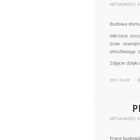
AKTUALNOŚCI
,
A
Budowa domu 
Wkrótce zost
ścian zewnęt
umożliwiając 
Zdjęcie dzięki
/
2017-10-30
P
AKTUALNOŚCI
,
A
Prace budowla