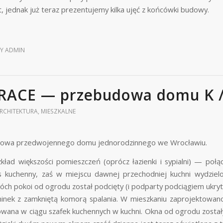
, jednak już teraz prezentujemy kilka ujęć z końcówki budowy.
BY
ADMIN
RACE — przebudowa domu K /
RCHITEKTURA
,
MIESZKALNE
owa przedwojennego domu jednorodzinnego we Wrocławiu.
kład większości pomieszczeń (oprócz łazienki i sypialni) — po
 kuchenny, zaś w miejscu dawnej przechodniej kuchni wydzielo
óch pokoi od ogrodu został podcięty (i podparty podciągiem ukryt
nek z zamkniętą komorą spalania. W mieszkaniu zaprojektowano
wana w ciągu szafek kuchennych w kuchni. Okna od ogrodu zostały