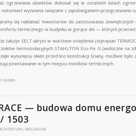
raz ogrzewania obiektów dokonał się w ostatnich latach ogro
 natomiast wyzwania związane z zapobieganiem przegrzewaniu są
taramy się nakłaniać Inwestorów do zastosowania zewnętrznych 
omfortu termicznego w budynku w gorące dni — których przecież j
cie żaluzje SELT ukryto w warstwie ocieplenia (styropian TER
zników termoizolacyjnych STAHLTON Eco-Fix G (widoczne na zdj
ięki wysunięciu okien przed lico konstrukcji ściany, możliwe było
izują powstawanie w tym miejscu mostków termicznych.
BY
ADMIN
RACE — budowa domu energo
// 1503
RCHITEKTURA
,
MIESZKALNE