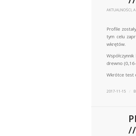
AKTUALNOŚCI
,
A
Profile zosta
tym celu zap
wkrętów.
Współczynnik 
drewno (0,16-
Wkrótce test
/
2017-11-15
P
/