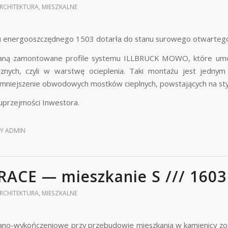
RCHITEKTURA
,
MIESZKALNE
energooszczędnego 1503 dotarła do stanu surowego otwarteg
aną zamontowane profile systemu ILLBRUCK MOWO, które umożliw
rznych, czyli w warstwę ocieplenia. Taki montażu jest jedn
zmniejszenie obwodowych mostków cieplnych, powstających na sty
 uprzejmości Inwestora.
BY
ADMIN
RACE — mieszkanie S /// 1603
RCHITEKTURA
,
MIESZKALNE
no-wykończeniowe przy przebudowie mieszkania w kamienicy zost