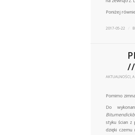
na zewnątrz. 
Poniżej równi
/
2017-05-22
P
/
AKTUALNOŚCI
,
A
Pomimo zimna 
Do wykonan
Bitumendickb
styku ścian z
dzięki czemu 