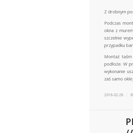
Z drobnym poś
Podczas monta
okna z murem
szczelnie wyp
przypadku bar
Montaż taśm 
podłoże. W pr
wykonanie usz
zaś samo oklej
/
2018-02-28
P
/