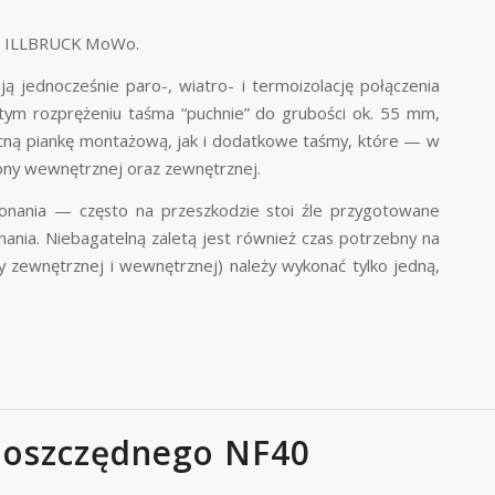
mie ILLBRUCK MoWo.
jednocześnie paro-, wiatro- i termoizolację połączenia
ym rozprężeniu taśma “puchnie” do grubości ok. 55 mm,
ecną piankę montażową, jak i dodatkowe taśmy, które — w
ony wewnętrznej oraz zewnętrznej.
nania — często na przeszkodzie stoi źle przygotowane
ania. Niebagatelną zaletą jest również czas potrzebny na
my zewnętrznej i wewnętrznej) należy wykonać tylko jedną,
oszczędnego NF40