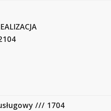
EALIZACJA
2104
sługowy /// 1704