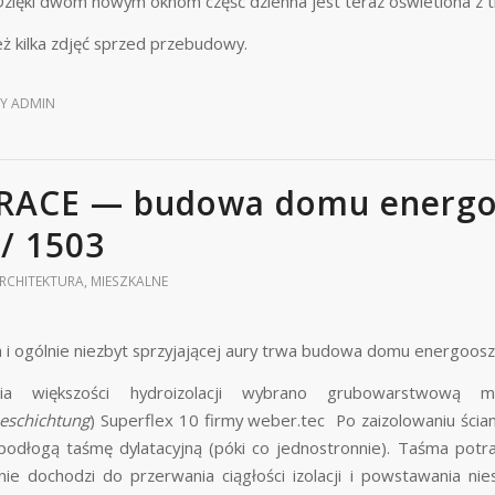
Dzięki dwóm nowym oknom część dzienna jest teraz oświetlona z t
eż kilka zdjęć sprzed przebudowy.
BY
ADMIN
RACE — budowa domu energo
// 1503
RCHITEKTURA
,
MIESZKALNE
i ogólnie niezbyt sprzyjającej aury trwa budowa domu energoos
ia większości hydroizolacji wybrano grubowarstwową
eschichtung
) Superflex 10 firmy weber.tec Po zaizolowaniu ści
 podłogą taśmę dylatacyjną (póki co jednostronnie). Taśma potr
nie dochodzi do przerwania ciągłości izolacji i powstawania ni