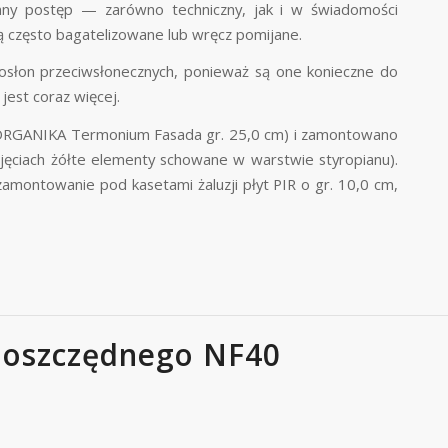
mny postęp — zarówno techniczny, jak i w świadomości
 często bagatelizowane lub wręcz pomijane.
osłon prze
ciwsłonecznych, ponieważ są one konieczne do
est coraz więcej.
MOORGANIKA Termonium Fasada gr. 25,0 cm) i zamontowano
ęciach żółte elementy schowane w warstwie styropianu).
 zamontowanie pod kasetami żaluzji płyt PIR o gr. 10,0 cm,
oszczędnego NF40