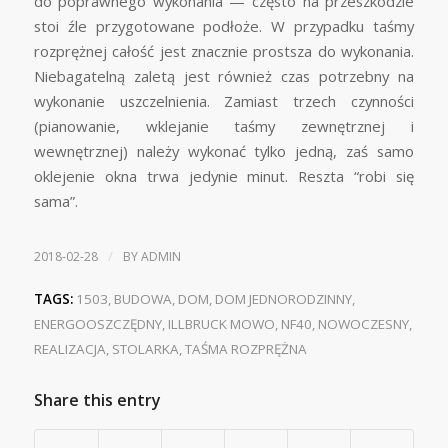
do poprawnego wykonania — często na przeszkodzie
stoi źle przygotowane podłoże. W przypadku taśmy
rozprężnej całość jest znacznie prostsza do wykonania.
Niebagatelną zaletą jest również czas potrzebny na
wykonanie uszczelnienia. Zamiast trzech czynności
(pianowanie, wklejanie taśmy zewnętrznej i
wewnętrznej) należy wykonać tylko jedną, zaś samo
oklejenie okna trwa jedynie minut. Reszta “robi się
sama”.
/
2018-02-28
BY
ADMIN
TAGS:
1503
,
BUDOWA
,
DOM
,
DOM JEDNORODZINNY
,
ENERGOOSZCZĘDNY
,
ILLBRUCK MOWO
,
NF40
,
NOWOCZESNY
,
REALIZACJA
,
STOLARKA
,
TAŚMA ROZPRĘŻNA
Share this entry