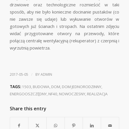
drzwiowe oraz technologiczne rozmieścić w taki
sposób, aby nie było konieczne docinanie pustaków (co
nie zawsze się udaje) lub wykuwanie otworów w
gotowych już ścianach i stropach. Na ostatnim zdjęciu
widać przygotowane otwory na przewody, które
połączą centralę wentylacyjną (rekuperator) z czerpnią i
wyrzutnią powietrza.
/
2017-05-05
BY
ADMIN
TAGS:
1503
,
BUDOWA
,
DOM
,
DOM JEDNORODZINNY
,
ENERGOOSZCZĘDNY
,
NF40
,
NOWOCZESNY
,
REALIZACJA
Share this entry