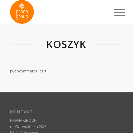
KOSZYK
[woocommerce_cart]
KONTAKT
PRANA GROUP
ul. Garwolińska 20/3
53-117 Wrocław