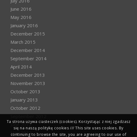
July 2016
June 2016
May 2016
January 2016
December 2015
March 2015
December 2014
September 2014
April 2014
December 2013
November 2013
October 2013
January 2013
October 2012
September 2012
Ta strona używa ciasteczek (cookies). Korzystając z niej zgadzasz
June 2012
się na naszą politykę cookies /// This site uses cookies. By
May 2012
continuing to browse the site, you are agreeing to our use of