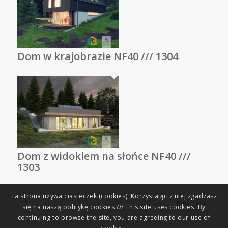
Dom w krajobrazie NF40 /// 1304
Dom z widokiem na słońce NF40 ///
1303
Ta strona używa ciasteczek (cookies). Korzystając z niej zgadzasz
1
2
Page 1 of 2
się na naszą politykę cookies /// This site uses cookies. By
continuing to browse the site, you are agreeing to our use of