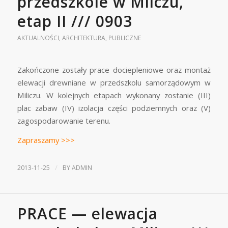
przedszkole w Milczu,
etap II /// 0903
AKTUALNOŚCI
,
ARCHITEKTURA
,
PUBLICZNE
Zakończone zostały prace dociepleniowe oraz montaż
elewacji drewniane w przedszkolu samorządowym w
Miliczu. W kolejnych etapach wykonany zostanie (III)
plac zabaw (IV) izolacja części podziemnych oraz (V)
zagospodarowanie terenu.
Zapraszamy >>>
/
2013-11-25
BY
ADMIN
PRACE — elewacja