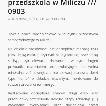
przedszkola w Miliczu ///
0903
AKTUALNOŚCI
,
ARCHITEKTURA
,
PUBLICZNE
Trwają prace dociepleniowe w budynku przedszkola
samorządowego w Miliczu.
Na obiekcie stosowane jest docieplenie metodą BSO
(tzw. “lekką mokrą”, czyli tynk na styropianie) oraz “lekką
suchą”, czyli elewacja drewniana. W tym drugim
przypadku materiałem termoizolacyjnym jest wełna
mineralna, zaś zewnętrzne lico elewacji stanowią deski
typu “romb” o układzie otwartym, montowane do
rusztu stalowo-drewnianego.
Realizowane docieplenie stanowi drugi etap prac
przebudowy przedszkola. Kolejne etapy zakładają (III)
wykonanie hydroizolacji oraz docieplenia części