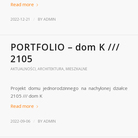
Read more
/
2022-12-21
BY
ADMIN
PORTFOLIO – dom K ///
2105
AKTUALNOŚCI
,
ARCHITEKTURA
,
MIESZKALNE
Projekt domu jednorodzinnego na nachylonej działce
2105 /// dom K
Read more
/
2022-09-06
BY
ADMIN