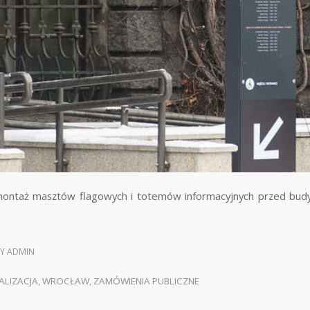
ontaż masztów flagowych i totemów informacyjnych przed bu
BY
ADMIN
ALIZACJA
,
WROCŁAW
,
ZAMÓWIENIA PUBLICZNE