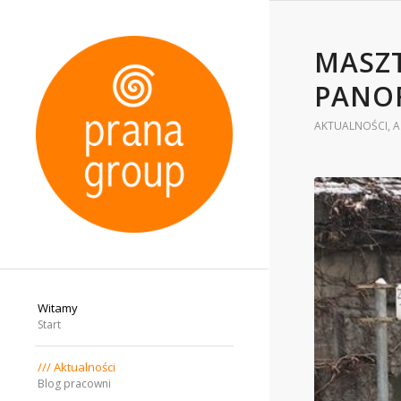
MASZ
PANOR
AKTUALNOŚCI
,
A
Witamy
Start
/// Aktualności
Blog pracowni