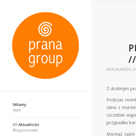
P
/
AKTUALNOŚCI
,
A
Z drobnym poś
Podczas monta
Witamy
okna z murem
Start
szczelnie wyp
przypadku bar
/// Aktualności
Blog pracowni
Montaż taśm 