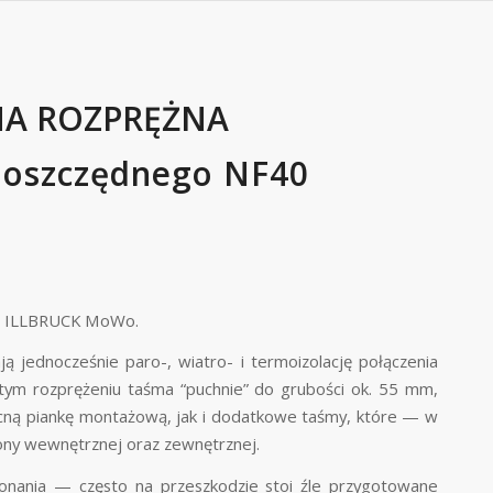
A ROZPRĘŻNA
oszczędnego NF40
mie ILLBRUCK MoWo.
jednocześnie paro-, wiatro- i termoizolację połączenia
ym rozprężeniu taśma “puchnie” do grubości ok. 55 mm,
ecną piankę montażową, jak i dodatkowe taśmy, które — w
ony wewnętrznej oraz zewnętrznej.
nania — często na przeszkodzie stoi źle przygotowane