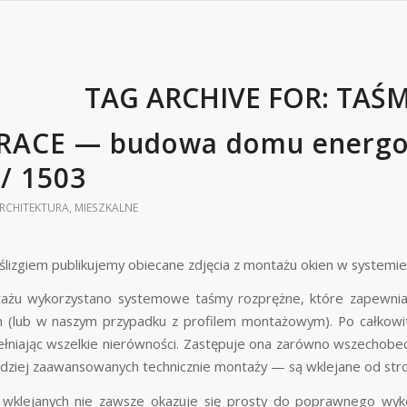
TAG ARCHIVE FOR:
TAŚM
RACE — budowa domu energo
// 1503
RCHITEKTURA
,
MIESZKALNE
lizgiem publikujemy obiecane zdjęcia z montażu okien w syste
żu wykorzystano systemowe taśmy rozprężne, które zapewniają 
 (lub w naszym przypadku z profilem montażowym). Po całkowit
ełniając wszelkie nierówności. Zastępuje ona zarówno wszechob
dziej zaawansowanych technicznie montaży — są wklejane od str
wklejanych nie zawsze okazuje się prosty do poprawnego wyko