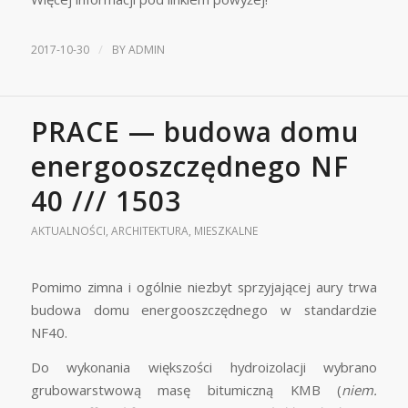
/
2017-10-30
BY
ADMIN
PRACE — budowa domu
energooszczędnego NF
40 /// 1503
AKTUALNOŚCI
,
ARCHITEKTURA
,
MIESZKALNE
Pomimo zimna i ogólnie niezbyt sprzyjającej aury trwa
budowa domu energooszczędnego w standardzie
NF40.
Do wykonania większości hydroizolacji wybrano
grubowarstwową masę bitumiczną KMB (
niem.