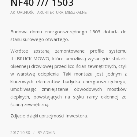
NF40 /// 1503
AKTUALNOŚCI
,
ARCHITEKTURA
,
MIESZKALNE
Budowa domu energooszczędnego 1503 dotarła do
stanu surowego otwartego.
Wkrótce zostaną zamontowane profile systemu
ILLBRUCK MOWO, które umożliwią wysunięcie stolarki
okiennej i drzwiowej przed lico ścian zewnętrznych, czyli
w warstwę ocieplenia. Taki montażu jest jednym z
kluczowych elementów budynku energooszczędnego,
umożliwiając zmniejszenie obwodowych mostków
cieplnych, powstających na styku ramy okiennej ze
ścianą zewnętrzną.
Zdjęcie dzięki uprzejmości Inwestora.
/
2017-10-30
BY
ADMIN