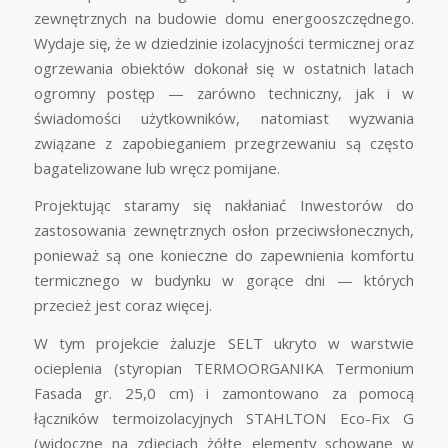
zewnętrznych na budowie domu energooszczędnego.
Wydaje się, że w dziedzinie izolacyjności termicznej oraz
ogrzewania obiektów dokonał się w ostatnich latach
ogromny postęp — zarówno techniczny, jak i w
świadomości użytkowników, natomiast wyzwania
związane z zapobieganiem przegrzewaniu są często
bagatelizowane lub wręcz pomijane.
Projektując staramy się nakłaniać Inwestorów do
zastosowania zewnętrznych osłon prze
ciwsłonecznych,
ponieważ są one konieczne do zapewnienia komfortu
termicznego w budynku w gorące dni — których
przecież jest coraz więcej.
W tym projekcie żaluzje SELT ukryto w warstwie
ocieplenia (styropian TERMOORGANIKA Termonium
Fasada gr. 25,0 cm) i zamontowano za pomocą
łączników termoizolacyjnych STAHLTON Eco-Fix G
(widoczne na zdjęciach żółte elementy schowane w