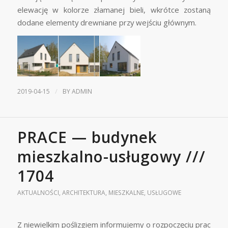
elewację w kolorze złamanej bieli, wkrótce zostaną
dodane elementy drewniane przy wejściu głównym.
/
2019-04-15
BY
ADMIN
PRACE — budynek
mieszkalno-usługowy ///
1704
AKTUALNOŚCI
,
ARCHITEKTURA
,
MIESZKALNE
,
USŁUGOWE
Z niewielkim poślizgiem informujemy o rozpoczęciu prac