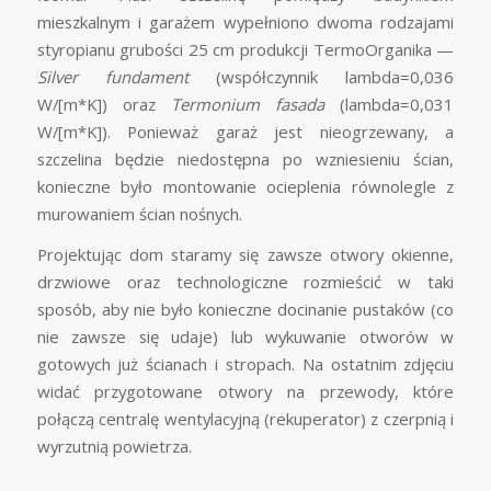
mieszkalnym i garażem wypełniono dwoma rodzajami
styropianu grubości 25 cm produkcji TermoOrganika —
Silver fundament
(współczynnik lambda=0,036
W/[m*K]) oraz
Termonium fasada
(lambda=0,031
W/[m*K]). Ponieważ garaż jest nieogrzewany, a
szczelina będzie niedostępna po wzniesieniu ścian,
konieczne było montowanie ocieplenia równolegle z
murowaniem ścian nośnych.
Projektując dom staramy się zawsze otwory okienne,
drzwiowe oraz technologiczne rozmieścić w taki
sposób, aby nie było konieczne docinanie pustaków (co
nie zawsze się udaje) lub wykuwanie otworów w
gotowych już ścianach i stropach. Na ostatnim zdjęciu
widać przygotowane otwory na przewody, które
połączą centralę wentylacyjną (rekuperator) z czerpnią i
wyrzutnią powietrza.