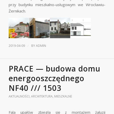
przy budynku mieszkalno-usługowym we Wrocławiu-
Żernikach.
/
2019-04-09
BY
ADMIN
PRACE — budowa domu
energooszczędnego
NF40 /// 1503
AKTUALNOŚCI
,
ARCHITEKTURA
,
MIESZKALNE
Fala upałów zbiegła się z montażem żaluzji