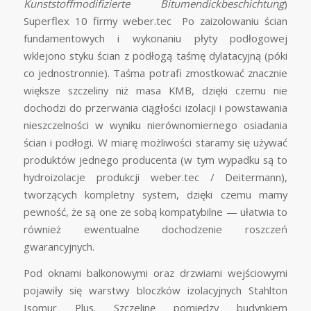
Kunststoffmodifizierte Bitumendickbeschichtung
)
Superflex 10 firmy weber.tec Po zaizolowaniu ścian
fundamentowych i wykonaniu płyty podłogowej
wklejono styku ścian z podłogą taśmę dylatacyjną (póki
co jednostronnie). Taśma potrafi zmostkować znacznie
większe szczeliny niż masa KMB, dzięki czemu nie
dochodzi do przerwania ciągłości izolacji i powstawania
nieszczelności w wyniku nierównomiernego osiadania
ścian i podłogi. W miarę możliwości staramy się używać
produktów jednego producenta (w tym wypadku są to
hydroizolacje produkcji weber.tec / Deitermann),
tworzących kompletny system, dzięki czemu mamy
pewność, że są one ze sobą kompatybilne — ułatwia to
również ewentualne dochodzenie roszczeń
gwarancyjnych.
Pod oknami balkonowymi oraz drzwiami wejściowymi
pojawiły się warstwy bloczków izolacyjnych Stahlton
Isomur Plus. Szczelinę pomiędzy budynkiem