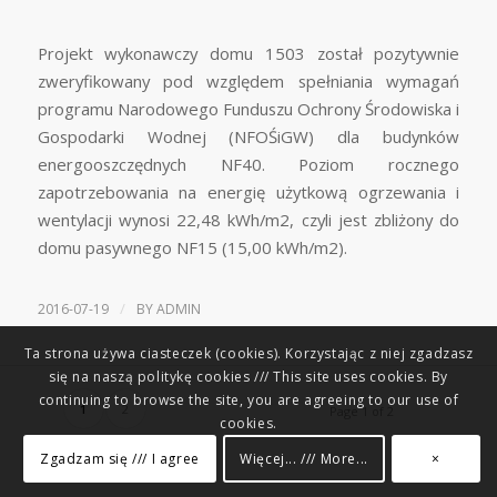
Projekt wykonawczy domu 1503 został pozytywnie
zweryfikowany pod względem spełniania wymagań
programu Narodowego Funduszu Ochrony Środowiska i
Gospodarki Wodnej (NFOŚiGW) dla budynków
energooszczędnych NF40. Poziom rocznego
zapotrzebowania na energię użytkową ogrzewania i
wentylacji wynosi 22,48 kWh/m2, czyli jest zbliżony do
domu pasywnego NF15 (15,00 kWh/m2).
/
2016-07-19
BY
ADMIN
Ta strona używa ciasteczek (cookies). Korzystając z niej zgadzasz
się na naszą politykę cookies /// This site uses cookies. By
continuing to browse the site, you are agreeing to our use of
1
2
Page 1 of 2
cookies.
Zgadzam się /// I agree
Więcej... /// More...
×