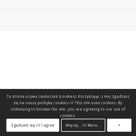
Ta strona używa ciasteczek (cookies). Korzystając z niej zgadzasz
się na naszą politykę cookies /// This site uses cookies. By
continuing to browse the site, you are agreeing to our use of
cookies.
Zgadzam się /// I agree
Więcej... /// More...
×