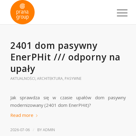
2401 dom pasywny
EnerPHit /// odporny na
upały
AKTUALNOŚCI
,
ARCHITEKTURA
,
PASYWNE
Jak sprawdza się w czasie upałów dom pasywny
modernizowany (2401 dom EnerPHit)?
Read more
/
2026-07-06
BY
ADMIN