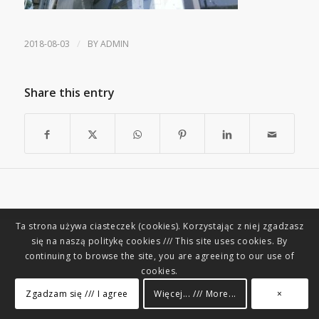
/
2018-08-03
BY
ADMIN
Share this entry
Ta strona używa ciasteczek (cookies). Korzystając z niej zgadzasz
się na naszą politykę cookies /// This site uses cookies. By
continuing to browse the site, you are agreeing to our use of
cookies.
Zgadzam się /// I agree
Więcej... /// More...
×