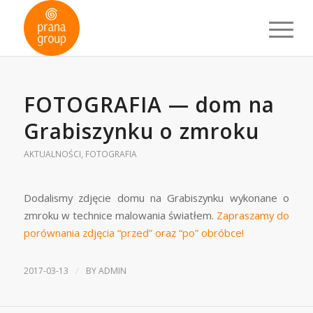
FOTOGRAFIA — dom na
Grabiszynku o zmroku
AKTUALNOŚCI
,
FOTOGRAFIA
Dodalismy zdjęcie domu na Grabiszynku wykonane o
zmroku w technice malowania światłem.
Zapraszamy do
porównania zdjęcia “przed” oraz “po” obróbce!
/
2017-03-13
BY
ADMIN