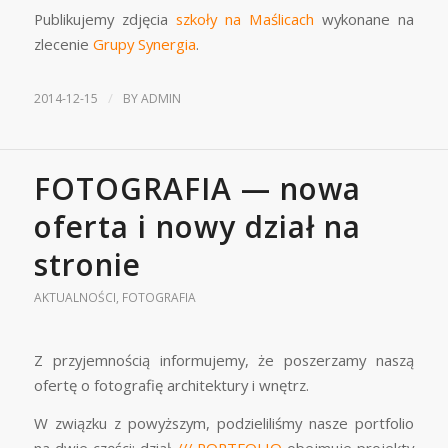
Publikujemy zdjęcia
szkoły na Maślicach
wykonane na
zlecenie
Grupy Synergia
.
/
2014-12-15
BY
ADMIN
FOTOGRAFIA — nowa
oferta i nowy dział na
stronie
AKTUALNOŚCI
,
FOTOGRAFIA
Z przyjemnością informujemy, że poszerzamy naszą
ofertę o fotografię architektury i wnętrz.
W związku z powyższym, podzieliliśmy nasze portfolio
na dwie części: dział
/// PORTFOLIO
obejmuje projekty