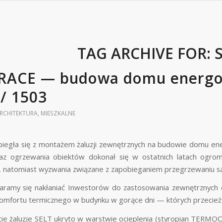
TAG ARCHIVE FOR:
RACE — budowa domu energo
// 1503
RCHITEKTURA
,
MIESZKALNE
biegła się z montażem żaluzji zewnętrznych na budowie domu ener
raz ogrzewania obiektów dokonał się w ostatnich latach ogro
 natomiast wyzwania związane z zapobieganiem przegrzewaniu są
taramy się nakłaniać Inwestorów do zastosowania zewnętrznych 
omfortu termicznego w budynku w gorące dni — których przecież j
cie żaluzje SELT ukryto w warstwie ocieplenia (styropian TER