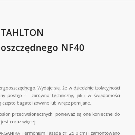
STAHLTON
oszczędnego NF40
gooszczędnego. Wydaje się, że w dziedzinie izolacyjności
mny postęp — zarówno techniczny, jak i w świadomości
 często bagatelizowane lub wręcz pomijane.
osłon prze
ciwsłonecznych, ponieważ są one konieczne do
est coraz więcej.
MOORGANIKA Termonium Fasada gr. 25,0 cm) i zamontowano