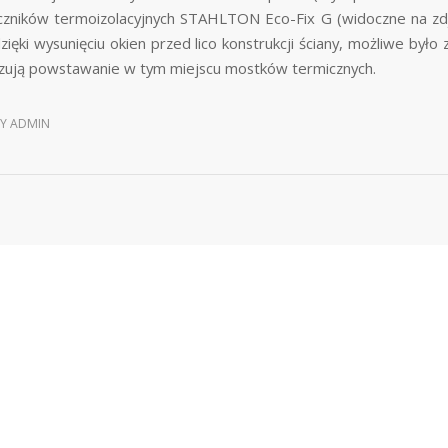
zników termoizolacyjnych STAHLTON Eco-Fix G (widoczne na zdj
ięki wysunięciu okien przed lico konstrukcji ściany, możliwe było
izują powstawanie w tym miejscu mostków termicznych.
BY
ADMIN