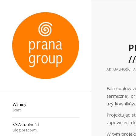
P
/
AKTUALNOŚCI
,
A
Fala upałów z
termicznej o
użytkowników,
Witamy
Start
Projektując s
zapewnienia k
/// Aktualności
Blog pracowni
W tym projek