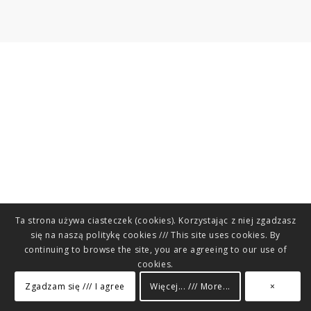
Ta strona używa ciasteczek (cookies). Korzystając z niej zgadzasz
się na naszą politykę cookies /// This site uses cookies. By
continuing to browse the site, you are agreeing to our use of
cookies.
Zgadzam się /// I agree
Więcej... /// More...
×