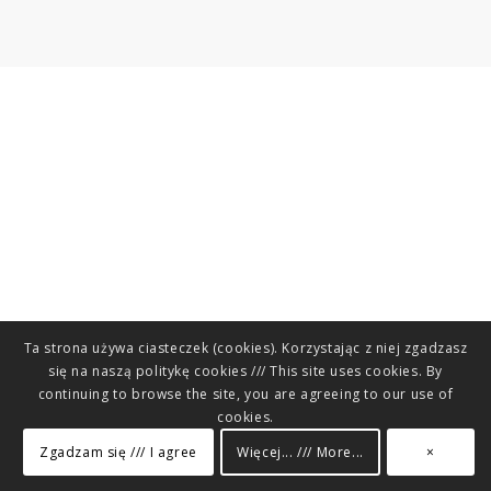
Ta strona używa ciasteczek (cookies). Korzystając z niej zgadzasz
się na naszą politykę cookies /// This site uses cookies. By
continuing to browse the site, you are agreeing to our use of
cookies.
Zgadzam się /// I agree
Więcej... /// More...
×