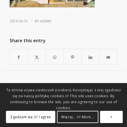
/
2019-04-15
BY
ADMIN
Share this entry
Ta strona używa ciasteczek (cookies). Korzystając z niej zgadzasz
się na naszą politykę cookies /// This site uses cookies. By
continuing to browse the site, you are agreeing to our use of
cookies.
Zgadzam się /// I agree
Więcej... /// More...
×