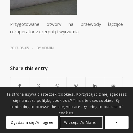
Przygotowane otwory na przewody łączące
rekuperator z czerpnią i wyrzutnią.
/
2017-05-05
BY
ADMIN
Share this entry
Ta strona używa ciasteczek (cookies). Korzystając z niej zgadzasz
się na naszą politykę cookies /// This site uses cookies. By
continuing to browse the site, you are agreeing to our use of
cookies.
Zgadzam się /// I agree
Więcej... /// More...
×