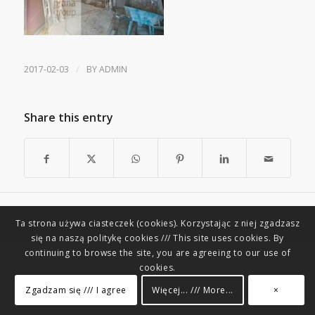
/
2017-02-03
BY
ADMIN
Share this entry
Ta strona używa ciasteczek (cookies). Korzystając z niej zgadzasz
się na naszą politykę cookies /// This site uses cookies. By
continuing to browse the site, you are agreeing to our use of
cookies.
Zgadzam się /// I agree
Więcej... /// More...
×