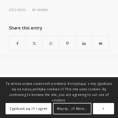
/
2012-09-25
BY
ADMIN
Share this entry
Ta strona używa ciasteczek (cookies). Korzystając z niej zgadzasz
się na naszą politykę cookies /// This site uses cookies. By
continuing to browse the site, you are agreeing to our use of
cookies.
Zgadzam się /// I agree
Więcej... /// More...
×