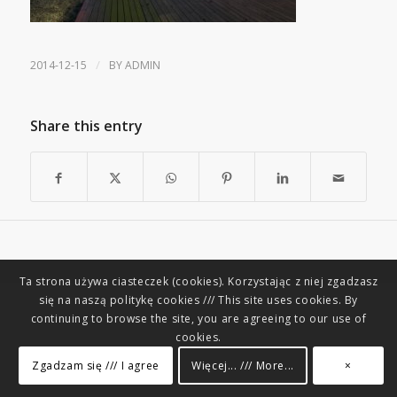
/
2014-12-15
BY
ADMIN
Share this entry
Ta strona używa ciasteczek (cookies). Korzystając z niej zgadzasz
się na naszą politykę cookies /// This site uses cookies. By
continuing to browse the site, you are agreeing to our use of
cookies.
Zgadzam się /// I agree
Więcej... /// More...
×