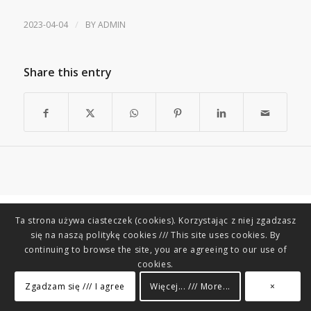
/
2023-04-04
BY
ADMIN
Share this entry
Ta strona używa ciasteczek (cookies). Korzystając z niej zgadzasz
się na naszą politykę cookies /// This site uses cookies. By
continuing to browse the site, you are agreeing to our use of
cookies.
Zgadzam się /// I agree
Więcej... /// More...
×