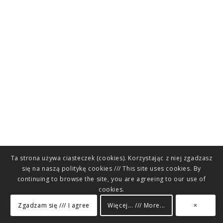
Ta strona używa ciasteczek (cookies). Korzystając z niej zgadzasz
się na naszą politykę cookies /// This site uses cookies. By
continuing to browse the site, you are agreeing to our use of
cookies.
Zgadzam się /// I agree
Więcej... /// More...
×